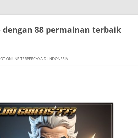
ne dengan 88 permainan terbaik
SLOT ONLINE TERPERCAYA DI INDONESIA