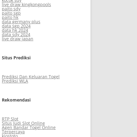
kocok sdy
live draw kingkongpools
paito sdy
paito sgp
paito hk
data germany plus
data sgp 2024
data hk 2024
data sdy 2024
live draw japan
Situs Prediksi
Prediksi Dan Keluaran Togel
Prediksi WLA
Rekomendasi
RTP Slot
Situs Judi Slot Online
Agen Bandar Togel Online
Terpercaya
kiostoto