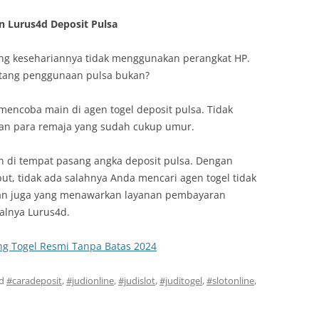
n Lurus4d Deposit Pulsa
yang kesehariannya tidak menggunakan perangkat HP.
entang penggunaan pulsa bukan?
encoba main di agen togel deposit pulsa. Tidak
kan para remaja yang sudah cukup umur.
in di tempat pasang angka deposit pulsa. Dengan
t, tidak ada salahnya Anda mencari agen togel tidak
kan juga yang menawarkan layanan pembayaran
alnya Lurus4d.
g Togel Resmi Tanpa Batas 2024
ed
#caradeposit
,
#judionline
,
#judislot
,
#juditogel
,
#slotonline
,