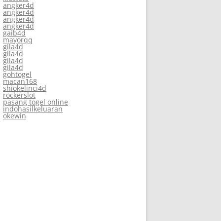
angker4d
angker4d
angker4d
angker4d
gaib4d
mayorqq
gila4d
gila4d
gila4d
gila4d
gohtogel
macan168
shiokelinci4d
rockerslot
pasang togel online
indohasilkeluaran
okewin