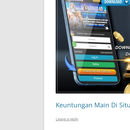
Keuntungan Main Di Situ
Leave a reply