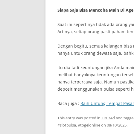
Siapa Saja Bisa Mencoba Main Di Age
Saat ini sepertinya tidak ada orang 
Artinya, setiap orang pasti paham t
Dengan begitu, semua kalangan bisa m
hanya untuk orang dewasa saja, bah
Itu dia tadi keuntungan jika Anda ma
melihat banyaknya keuntungan tersebu
hanya terpercaya saja. Namun pasti
deposit menggunakan pulsa seperti h
Baca juga :
Raih Untung Tempat Pasan
This entry was posted in
lurus4d
and tagg
#slotpulsa
,
#togelonline
on
08/10/2025
.