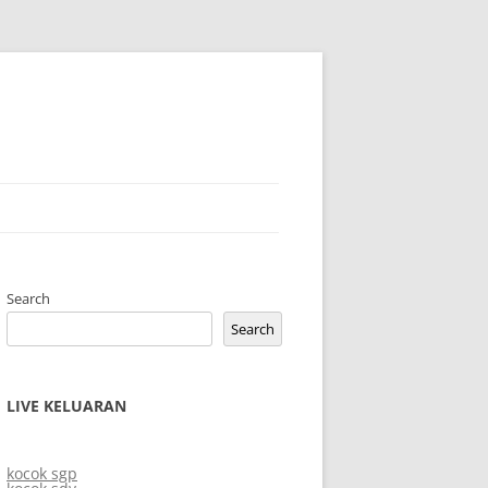
Search
Search
LIVE KELUARAN
kocok sgp