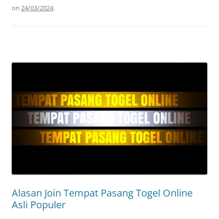
on
24/03/2024
.
Alasan Join Tempat Pasang Togel Online
Asli Populer