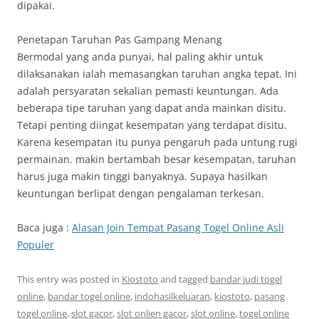
dipakai.
Penetapan Taruhan Pas Gampang Menang
Bermodal yang anda punyai, hal paling akhir untuk
dilaksanakan ialah memasangkan taruhan angka tepat. Ini
adalah persyaratan sekalian pemasti keuntungan. Ada
beberapa tipe taruhan yang dapat anda mainkan disitu.
Tetapi penting diingat kesempatan yang terdapat disitu.
Karena kesempatan itu punya pengaruh pada untung rugi
permainan. makin bertambah besar kesempatan, taruhan
harus juga makin tinggi banyaknya. Supaya hasilkan
keuntungan berlipat dengan pengalaman terkesan.
Baca juga :
Alasan Join Tempat Pasang Togel Online Asli
Populer
This entry was posted in
Kiostoto
and tagged
bandar judi togel
online
,
bandar togel online
,
indohasilkeluaran
,
kiostoto
,
pasang
togel online
,
slot gacor
,
slot onlien gacor
,
slot online
,
togel online