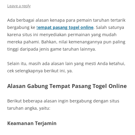
Leave a reply
Ada berbagai alasan kenapa para pemain taruhan tertarik
bergabung ke
t
empat pasang togel online
. Salah satunya
karena situs ini menyediakan permainan yang mudah
mereka pahami. Bahkan, nilai kemenangannya pun paling
tinggi daripada jenis game taruhan lainnya.
Selain itu, masih ada alasan lain yang mesti Anda ketahui,
cek selengkapnya berikut ini, ya.
Alasan Gabung Tempat Pasang Togel Online
Berikut beberapa alasan ingin bergabung dengan situs
taruhan angka, yaitu:
Keamanan Terjamin