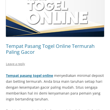
Tempat Pasang Togel Online Termurah
Paling Gacor
Leave a reply
Tempat pasang togel online
menyediakan minimal deposit
dan betting termurah. Anda bisa main taruhan setiap hari
dengan kesempatan gacor paling mudah. Situs sengaja
memberikan hal ini demi kenyamanan para pemain yang
ingin bertanding taruhan.