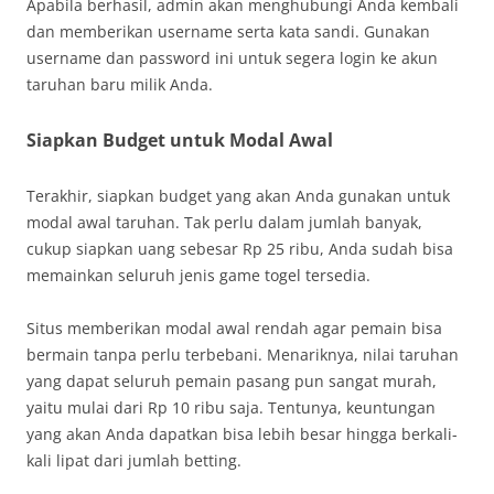
Apabila berhasil, admin akan menghubungi Anda kembali
dan memberikan username serta kata sandi. Gunakan
username dan password ini untuk segera login ke akun
taruhan baru milik Anda.
Siapkan Budget untuk Modal Awal
Terakhir, siapkan budget yang akan Anda gunakan untuk
modal awal taruhan. Tak perlu dalam jumlah banyak,
cukup siapkan uang sebesar Rp 25 ribu, Anda sudah bisa
memainkan seluruh jenis game togel tersedia.
Situs memberikan modal awal rendah agar pemain bisa
bermain tanpa perlu terbebani. Menariknya, nilai taruhan
yang dapat seluruh pemain pasang pun sangat murah,
yaitu mulai dari Rp 10 ribu saja. Tentunya, keuntungan
yang akan Anda dapatkan bisa lebih besar hingga berkali-
kali lipat dari jumlah betting.