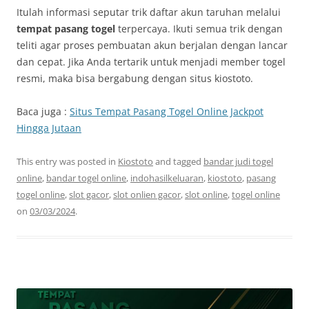
Itulah informasi seputar trik daftar akun taruhan melalui
tempat pasang togel
terpercaya. Ikuti semua trik dengan
teliti agar proses pembuatan akun berjalan dengan lancar
dan cepat. Jika Anda tertarik untuk menjadi member togel
resmi, maka bisa bergabung dengan situs kiostoto.
Baca juga :
Situs Tempat Pasang Togel Online Jackpot
Hingga Jutaan
This entry was posted in
Kiostoto
and tagged
bandar judi togel
online
,
bandar togel online
,
indohasilkeluaran
,
kiostoto
,
pasang
togel online
,
slot gacor
,
slot onlien gacor
,
slot online
,
togel online
on
03/03/2024
.