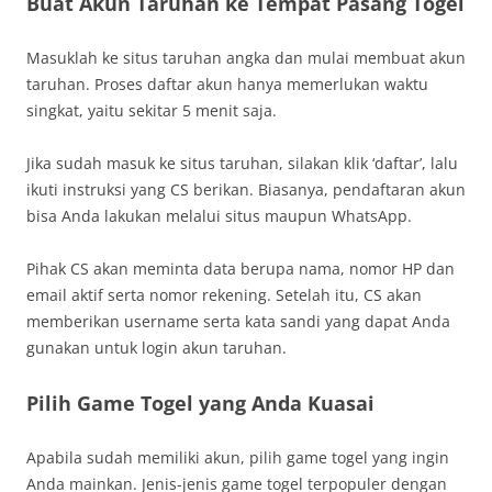
Buat Akun Taruhan ke Tempat Pasang Togel
Masuklah ke situs taruhan angka dan mulai membuat akun
taruhan. Proses daftar akun hanya memerlukan waktu
singkat, yaitu sekitar 5 menit saja.
Jika sudah masuk ke situs taruhan, silakan klik ‘daftar’, lalu
ikuti instruksi yang CS berikan. Biasanya, pendaftaran akun
bisa Anda lakukan melalui situs maupun WhatsApp.
Pihak CS akan meminta data berupa nama, nomor HP dan
email aktif serta nomor rekening. Setelah itu, CS akan
memberikan username serta kata sandi yang dapat Anda
gunakan untuk login akun taruhan.
Pilih Game Togel yang Anda Kuasai
Apabila sudah memiliki akun, pilih game togel yang ingin
Anda mainkan. Jenis-jenis game togel terpopuler dengan