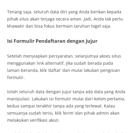
Tenang saja, seluruh data diri yang Anda berikan kepada
pihak situs akan terjaga secara aman. Jadi, Anda tak perlu
khawatir dan bisa fokus bermain taruhan togel saja.
Isi Formulir Pendaftaran dengan Jujur
Setelah menyiapkan persyaratan, selanjutnya akses situs
menggunakan link alternatif. Jika sudah berada pada
laman beranda, klik ‘daftar’ dan mulai lakukan pengisian
formulir.
Isilah seluruh data dengan jujur tanpa ada data yang Anda
manipulasi. Lakukan isi formulir mulai dari kolom pertama,
kedua sampai terakhir tanpa ada yang terlewat. Kalau
semuanya sudah terisi, klik ‘kirim’ dan pihak admin akan
melakukan verifikasi akun.