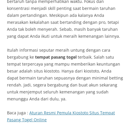
bertaruh tanpa memperhatikan waktu. Fokus dan
konsentrasi menjadi skill penting saat bermain taruhan
dalam pertandingan. Meskipun ada kalanya Anda
merasakan kekalahan saat bertanding dengan pro, tetapi
Anda tak boleh menyerah. Sebab, masih banyak taruhan
yang dapat Anda ikuti untuk meraih kemenangan lainnya.
Itulah informasi seputar meraih untung dengan cara
bergabung ke
tempat pasang togel
terbaik. Salah satu
tempat terpercaya yang mampu memberikan keuntungan
besar adalah situs kiostoto. Hanya dari kiostoto, Anda
dapat bermain taruhan sepuasnya dengan minimal betting
rendah. Jadi, segera bergabung dan buat akun sekarang
untuk menjemput seluruh kemenangan yang sudah
menunggu Anda dari dulu, ya.
Baca juga :
Aturan Resmi Pemula Kiostoto Situs Tempat
Pasang Togel Online