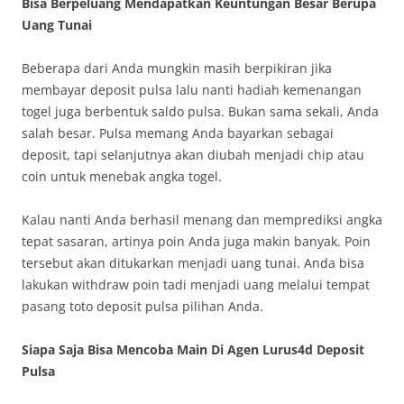
Bisa Berpeluang Mendapatkan Keuntungan Besar Berupa
Uang Tunai
Beberapa dari Anda mungkin masih berpikiran jika
membayar deposit pulsa lalu nanti hadiah kemenangan
togel juga berbentuk saldo pulsa. Bukan sama sekali, Anda
salah besar. Pulsa memang Anda bayarkan sebagai
deposit, tapi selanjutnya akan diubah menjadi chip atau
coin untuk menebak angka togel.
Kalau nanti Anda berhasil menang dan memprediksi angka
tepat sasaran, artinya poin Anda juga makin banyak. Poin
tersebut akan ditukarkan menjadi uang tunai. Anda bisa
lakukan withdraw poin tadi menjadi uang melalui tempat
pasang toto deposit pulsa pilihan Anda.
Siapa Saja Bisa Mencoba Main Di Agen Lurus4d Deposit
Pulsa