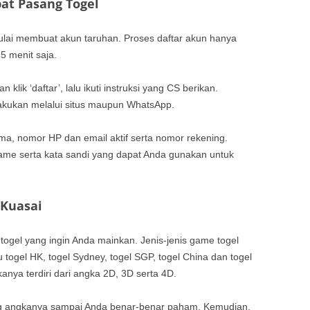
at Pasang Togel
ulai membuat akun taruhan. Proses daftar akun hanya
5 menit saja.
 klik ‘daftar’, lalu ikuti instruksi yang CS berikan.
lakukan melalui situs maupun WhatsApp.
a, nomor HP dan email aktif serta nomor rekening.
ame serta kata sandi yang dapat Anda gunakan untuk
 Kuasai
 togel yang ingin Anda mainkan. Jenis-jenis game togel
tu togel HK, togel Sydney, togel SGP, togel China dan togel
ya terdiri dari angka 2D, 3D serta 4D.
ang angkanya sampai Anda benar-benar paham. Kemudian,