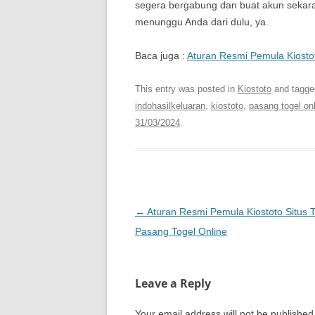
segera bergabung dan buat akun seka
menunggu Anda dari dulu, ya.
Baca juga :
Aturan Resmi Pemula Kiosto
This entry was posted in
Kiostoto
and tagg
indohasilkeluaran
,
kiostoto
,
pasang togel on
31/03/2024
.
Post
←
Aturan Resmi Pemula Kiostoto Situs 
navigation
Pasang Togel Online
Leave a Reply
Your email address will not be published