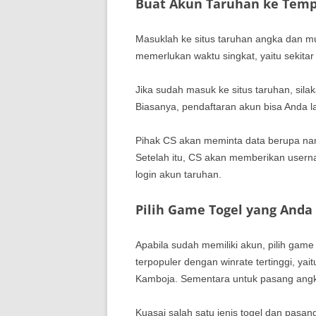
Buat Akun Taruhan ke Temp
Masuklah ke situs taruhan angka dan m
memerlukan waktu singkat, yaitu sekitar 
Jika sudah masuk ke situs taruhan, silakan
Biasanya, pendaftaran akun bisa Anda 
Pihak CS akan meminta data berupa nam
Setelah itu, CS akan memberikan usern
login akun taruhan.
Pilih Game Togel yang Anda
Apabila sudah memiliki akun, pilih game
terpopuler dengan winrate tertinggi, yai
Kamboja. Sementara untuk pasang angkan
Kuasai salah satu jenis togel dan pas