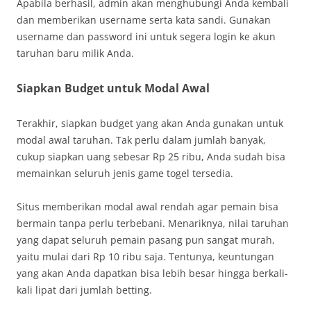
Apabila berhasil, admin akan menghubungi Anda kembali
dan memberikan username serta kata sandi. Gunakan
username dan password ini untuk segera login ke akun
taruhan baru milik Anda.
Siapkan Budget untuk Modal Awal
Terakhir, siapkan budget yang akan Anda gunakan untuk
modal awal taruhan. Tak perlu dalam jumlah banyak,
cukup siapkan uang sebesar Rp 25 ribu, Anda sudah bisa
memainkan seluruh jenis game togel tersedia.
Situs memberikan modal awal rendah agar pemain bisa
bermain tanpa perlu terbebani. Menariknya, nilai taruhan
yang dapat seluruh pemain pasang pun sangat murah,
yaitu mulai dari Rp 10 ribu saja. Tentunya, keuntungan
yang akan Anda dapatkan bisa lebih besar hingga berkali-
kali lipat dari jumlah betting.