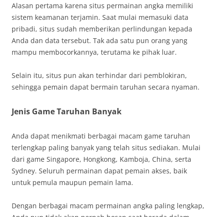
Alasan pertama karena situs permainan angka memiliki
sistem keamanan terjamin. Saat mulai memasuki data
pribadi, situs sudah memberikan perlindungan kepada
Anda dan data tersebut. Tak ada satu pun orang yang
mampu membocorkannya, terutama ke pihak luar.
Selain itu, situs pun akan terhindar dari pemblokiran,
sehingga pemain dapat bermain taruhan secara nyaman.
Jenis Game Taruhan Banyak
Anda dapat menikmati berbagai macam game taruhan
terlengkap paling banyak yang telah situs sediakan. Mulai
dari game Singapore, Hongkong, Kamboja, China, serta
Sydney. Seluruh permainan dapat pemain akses, baik
untuk pemula maupun pemain lama.
Dengan berbagai macam permainan angka paling lengkap,