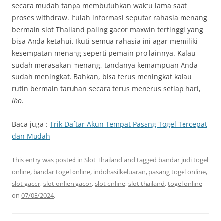
secara mudah tanpa membutuhkan waktu lama saat
proses withdraw. Itulah informasi seputar rahasia menang
bermain slot Thailand paling gacor maxwin tertinggi yang
bisa Anda ketahui. Ikuti semua rahasia ini agar memiliki
kesempatan menang seperti pemain pro lainnya. Kalau
sudah merasakan menang, tandanya kemampuan Anda
sudah meningkat. Bahkan, bisa terus meningkat kalau
rutin bermain taruhan secara terus menerus setiap hari,
lho
.
Baca juga :
Trik Daftar Akun Tempat Pasang Togel Tercepat
dan Mudah
This entry was posted in
Slot Thailand
and tagged
bandar judi togel
online
,
bandar togel online
,
indohasilkeluaran
,
pasang togel online
,
slot gacor
,
slot onlien gacor
,
slot online
,
slot thailand
,
togel online
on
07/03/2024
.