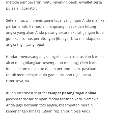
metode pembayaran, yaitu rekening bank, e-wallet serta
pulsa all operator.
Setelah itu, pilih jenis game togel yang ingin Anda mainkan
pertama kali. Kemudian, langsung masuk dan hitung
angka yang akan Anda pasang secara akurat. Jangan lupa
gunakan rumus perhitungan jitu agar bisa mendapatkan
angka togel yang tepat.
Hindari memasang angka togel secara asal-asalan karena
akan menghilangkan kesempatan menang. Oleh karena
itu, sebelum masuk ke dalam pertandingan, pastikan
untuk mempelajari dulu game taruhan togel serta
rumusnya, ya.
Itulah informasi seputar
tempat pasang togel online
jackpot terbesar dengan modal taruhan kecil. Semakin
Anda jago bermain toto angka, kesempatan meraih
kemenangan hingga jutaan rupiah pun bisa Anda