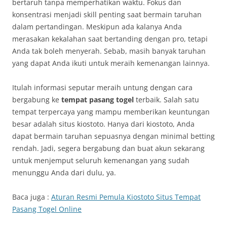
bertaruh tanpa memperhatikan waktu. Fokus dan
konsentrasi menjadi skill penting saat bermain taruhan
dalam pertandingan. Meskipun ada kalanya Anda
merasakan kekalahan saat bertanding dengan pro, tetapi
Anda tak boleh menyerah. Sebab, masih banyak taruhan
yang dapat Anda ikuti untuk meraih kemenangan lainnya.
Itulah informasi seputar meraih untung dengan cara
bergabung ke
tempat pasang togel
terbaik. Salah satu
tempat terpercaya yang mampu memberikan keuntungan
besar adalah situs kiostoto. Hanya dari kiostoto, Anda
dapat bermain taruhan sepuasnya dengan minimal betting
rendah. Jadi, segera bergabung dan buat akun sekarang
untuk menjemput seluruh kemenangan yang sudah
menunggu Anda dari dulu, ya.
Baca juga :
Aturan Resmi Pemula Kiostoto Situs Tempat
Pasang Togel Online