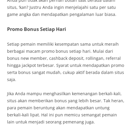
Anda pun tidak akan pernah bosan saat berada dalam
situs, ‘kan? Justru Anda ingin menjelajahi satu per satu
game angka dan mendapatkan pengalaman luar biasa.
Promo Bonus Setiap Hari
Setiap pemain memiliki kesempatan sama untuk meraih
berbagai macam promo bonus setiap hari. Mulai dari
bonus new member, cashback deposit, rollingan, referral
hingga jackpot terbesar. Syarat untuk mendapatkan promo
serta bonus sangat mudah, cukup aktif berada dalam situs
saja.
Jika Anda mampu menghasilkan kemenangan berkali-kali,
situs akan memberikan bonus yang lebih besar. Tak heran,
para pemain beruntung akan mendapatkan untung
berkali-kali lipat. Hal ini pun memicu semangat pemain
lain untuk menjadi seorang pemenang juga.