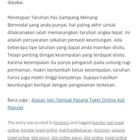
dipakai.
Penetapan Taruhan Pas Gampang Menang
Bermodal yang anda punyai, hal paling akhir untuk
dilaksanakan ialah memasangkan taruhan angka tepat. Ini
adalah persyaratan sekalian pemasti keuntungan. Ada
beberapa tipe taruhan yang dapat anda mainkan disitu.
Tetapi penting diingat kesempatan yang terdapat disitu.
Karena kesempatan itu punya pengaruh pada untung rugi
permainan. makin bertambah besar kesempatan, taruhan
harus juga makin tinggi banyaknya. Supaya hasilkan
keuntungan berlipat dengan pengalaman terkesan.
Baca juga :
Alasan Join Tempat Pasang Togel Online Asli
Populer
This entry was posted in
Kiostoto
and tagged
bandar judi togel
online
,
bandar togel online
,
indohasilkeluaran
,
kiostoto
,
pasang
togel online
,
slot gacor
,
slot onlien gacor
,
slot online
,
togel online