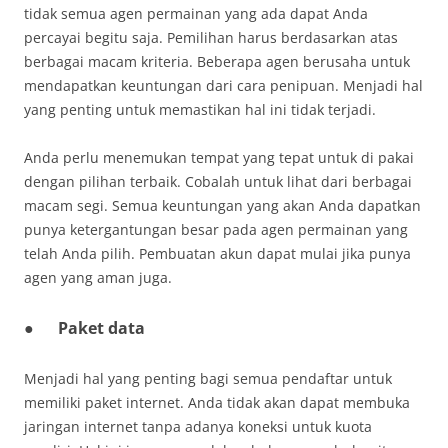
tidak semua agen permainan yang ada dapat Anda
percayai begitu saja. Pemilihan harus berdasarkan atas
berbagai macam kriteria. Beberapa agen berusaha untuk
mendapatkan keuntungan dari cara penipuan. Menjadi hal
yang penting untuk memastikan hal ini tidak terjadi.
Anda perlu menemukan tempat yang tepat untuk di pakai
dengan pilihan terbaik. Cobalah untuk lihat dari berbagai
macam segi. Semua keuntungan yang akan Anda dapatkan
punya ketergantungan besar pada agen permainan yang
telah Anda pilih. Pembuatan akun dapat mulai jika punya
agen yang aman juga.
● Paket data
Menjadi hal yang penting bagi semua pendaftar untuk
memiliki paket internet. Anda tidak akan dapat membuka
jaringan internet tanpa adanya koneksi untuk kuota