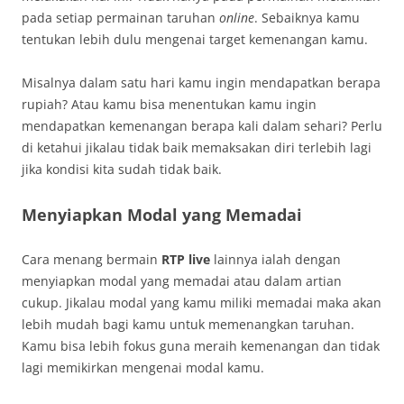
pada setiap permainan taruhan
online
. Sebaiknya kamu
tentukan lebih dulu mengenai target kemenangan kamu.
Misalnya dalam satu hari kamu ingin mendapatkan berapa
rupiah? Atau kamu bisa menentukan kamu ingin
mendapatkan kemenangan berapa kali dalam sehari? Perlu
di ketahui jikalau tidak baik memaksakan diri terlebih lagi
jika kondisi kita sudah tidak baik.
Menyiapkan Modal yang Memadai
Cara menang bermain
RTP live
lainnya ialah dengan
menyiapkan modal yang memadai atau dalam artian
cukup. Jikalau modal yang kamu miliki memadai maka akan
lebih mudah bagi kamu untuk memenangkan taruhan.
Kamu bisa lebih fokus guna meraih kemenangan dan tidak
lagi memikirkan mengenai modal kamu.