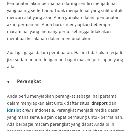
Pembuatan akun permainan daring sendiri menjadi hal
yang paling sederhana. Tidak menjadi hal yang sulit untuk
mencari alat yang akan Anda gunakan dalam pembuatan
akun permainan. Anda harus menyiapkan beberapa
macam hal yang memang perlu, sehingga tidak akan
membuat kesalahan dalam membuat akun.
Apalagi, gagal dalam pembuatan. Hal ini tidak akan terjadi
jika sudah penuh dengan berbagai macam persiapan yang
ada.
● Perangkat
Anda perlu menyiapkan perangkat sebagai hal pertama
dalam menyiapkan alat untuk daftar situs
idnsport
dan
idnslot
online
Indonesia
.
Perangkat menjadi media dasar
yang mana semua agen dapat bernaung untuk permainan.
Ada berbagai macam perangkat yang dapat Anda pilih