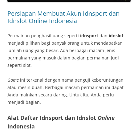
Persiapan Membuat Akun Idnsport dan
Idnslot Online Indonesia
Permainan penghasil uang seperti
idnsport
dan
idnslot
menjadi pilihan bagi banyak orang untuk mendapatkan
jumlah uang yang besar. Ada berbagai macam jenis
permainan yang masuk dalam bagian permainan judi
seperti slot.
Game
ini terkenal dengan nama penguji keberuntungan
atau mesin buah. Berbagai macam permainan ini dapat
Anda mainkan secara daring. Untuk itu, Anda perlu
menjadi bagian.
Alat Daftar Idnsport dan Idnslot
Online
Indonesia