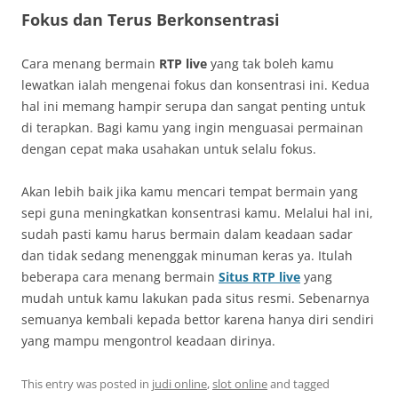
Fokus dan Terus Berkonsentrasi
Cara menang bermain
RTP live
yang tak boleh kamu
lewatkan ialah mengenai fokus dan konsentrasi ini. Kedua
hal ini memang hampir serupa dan sangat penting untuk
di terapkan. Bagi kamu yang ingin menguasai permainan
dengan cepat maka usahakan untuk selalu fokus.
Akan lebih baik jika kamu mencari tempat bermain yang
sepi guna meningkatkan konsentrasi kamu. Melalui hal ini,
sudah pasti kamu harus bermain dalam keadaan sadar
dan tidak sedang menenggak minuman keras ya. Itulah
beberapa cara menang bermain
Situs RTP live
yang
mudah untuk kamu lakukan pada situs resmi. Sebenarnya
semuanya kembali kepada bettor karena hanya diri sendiri
yang mampu mengontrol keadaan dirinya.
This entry was posted in
judi online
,
slot online
and tagged