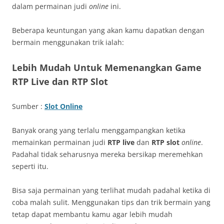
dalam permainan judi
online
ini.
Beberapa keuntungan yang akan kamu dapatkan dengan
bermain menggunakan trik ialah:
Lebih Mudah Untuk Memenangkan Game
RTP Live dan RTP Slot
Sumber :
Slot Online
Banyak orang yang terlalu menggampangkan ketika
memainkan permainan judi
RTP live
dan
RTP slot
online
.
Padahal tidak seharusnya mereka bersikap meremehkan
seperti itu.
Bisa saja permainan yang terlihat mudah padahal ketika di
coba malah sulit. Menggunakan tips dan trik bermain yang
tetap dapat membantu kamu agar lebih mudah