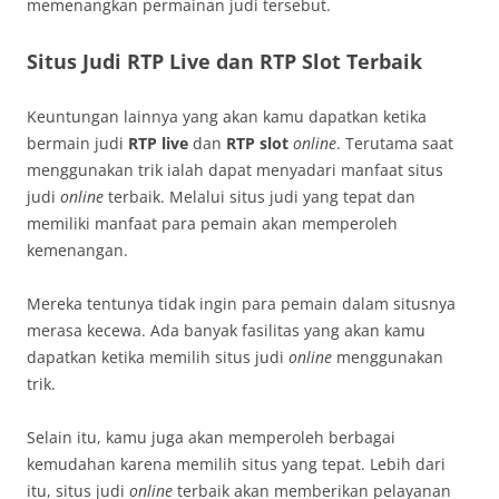
memenangkan permainan judi tersebut.
Situs Judi RTP Live dan RTP Slot Terbaik
Keuntungan lainnya yang akan kamu dapatkan ketika
bermain judi
RTP live
dan
RTP slot
online
. Terutama saat
menggunakan trik ialah dapat menyadari manfaat situs
judi
online
terbaik. Melalui situs judi yang tepat dan
memiliki manfaat para pemain akan memperoleh
kemenangan.
Mereka tentunya tidak ingin para pemain dalam situsnya
merasa kecewa. Ada banyak fasilitas yang akan kamu
dapatkan ketika memilih situs judi
online
menggunakan
trik.
Selain itu, kamu juga akan memperoleh berbagai
kemudahan karena memilih situs yang tepat. Lebih dari
itu, situs judi
online
terbaik akan memberikan pelayanan