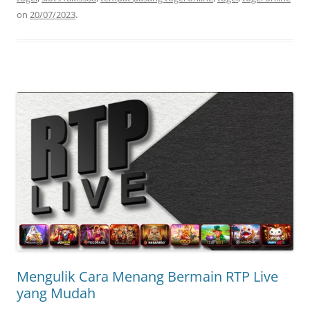
on
20/07/2023
.
Mengulik Cara Menang Bermain RTP Live
yang Mudah