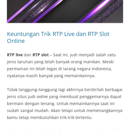
Keuntungan Trik RTP Live dan RTP Slot
Online
RTP live
dan
RTP slot
–
Saat ini, judi menjadi salah satu
jenis taruhan yang telah banyak orang mainkan. Meski
permainan ini telah tegas di larang negara Indonesia,
nyatanya masih banyak yang memainkannya.
Tidak tanggung-tanggung lagi akhirnya berdirilah berbagai
jenis situs judi
online
yang membuat penggemarnya dapat
bermain dengan tenang. Untuk memainkannya saat ini
sudah sangat mudah. Akan tetapi untuk memenangkannya
kamu tetap membutuhkan trik-trik tertentu.