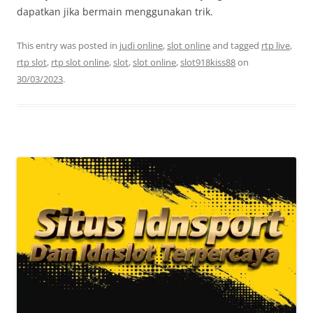
dapatkan jika bermain menggunakan trik.
This entry was posted in
judi online
,
slot online
and tagged
rtp live
,
rtp slot
,
rtp slot online
,
slot
,
slot online
,
slot918kiss88
on
30/03/2023
.