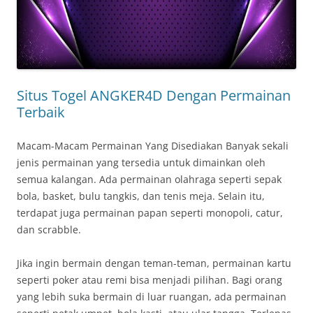
Situs Togel ANGKER4D Dengan Permainan
Terbaik
Macam-Macam Permainan Yang Disediakan Banyak sekali
jenis permainan yang tersedia untuk dimainkan oleh
semua kalangan. Ada permainan olahraga seperti sepak
bola, basket, bulu tangkis, dan tenis meja. Selain itu,
terdapat juga permainan papan seperti monopoli, catur,
dan scrabble.
Jika ingin bermain dengan teman-teman, permainan kartu
seperti poker atau remi bisa menjadi pilihan. Bagi orang
yang lebih suka bermain di luar ruangan, ada permainan