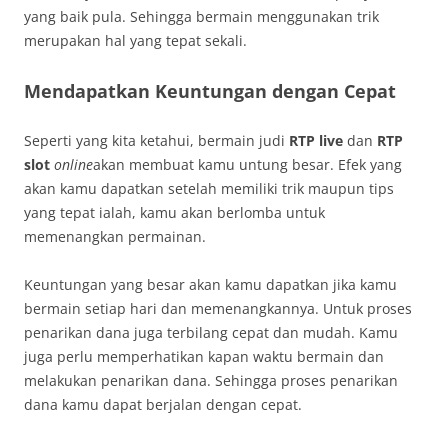
yang baik pula. Sehingga bermain menggunakan trik
merupakan hal yang tepat sekali.
Mendapatkan Keuntungan dengan Cepat
Seperti yang kita ketahui, bermain judi
RTP live
dan
RTP
slot
online
akan membuat kamu untung besar. Efek yang
akan kamu dapatkan setelah memiliki trik maupun tips
yang tepat ialah, kamu akan berlomba untuk
memenangkan permainan.
Keuntungan yang besar akan kamu dapatkan jika kamu
bermain setiap hari dan memenangkannya. Untuk proses
penarikan dana juga terbilang cepat dan mudah. Kamu
juga perlu memperhatikan kapan waktu bermain dan
melakukan penarikan dana. Sehingga proses penarikan
dana kamu dapat berjalan dengan cepat.