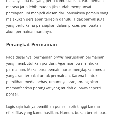
biasanya ada hal yang perlu kamu siapkan. Para pemain
merasa jauh lebih mudah jika sudah mempunyai
persiapan. Ini menjadi alasan dari banyaknya pemain yang
melakukan persiapan terlebih dahulu. Tidak banyak juga
yang perlu kamu persiapkan dalam proses pembuatan
akun permainan nantinya.
Perangkat Permainan
Pada dasarnya, permainan
online
merupakan permainan
yang membutuhkan pondasi. Agar mampu membuka
permainan. Maka, para pemain harus menyiapkan media
yang akan terpakai untuk permainan. Karena bentuk
pemilihan media bebas, umumnya orang-orang akan
memanfaatkan perangkat yang mudah di bawa seperti
ponsel.
Logis saja halnya pemilihan ponsel lebih tinggi karena
efektifitas yang kamu hasilkan. Namun, bukan berarti para