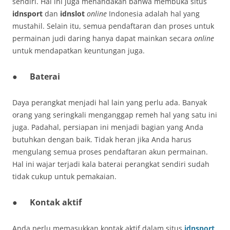
sendiri. Hal ini juga menandakan bahwa membuka situs
idnsport
dan
idnslot
online
Indonesia adalah hal yang
mustahil. Selain itu, semua pendaftaran dan proses untuk
permainan judi daring hanya dapat mainkan secara
online
untuk mendapatkan keuntungan juga.
● Baterai
Daya perangkat menjadi hal lain yang perlu ada. Banyak
orang yang seringkali menganggap remeh hal yang satu ini
juga. Padahal, persiapan ini menjadi bagian yang Anda
butuhkan dengan baik. Tidak heran jika Anda harus
mengulang semua proses pendaftaran akun permainan.
Hal ini wajar terjadi kala baterai perangkat sendiri sudah
tidak cukup untuk pemakaian.
● Kontak aktif
Anda perlu memasukkan kontak aktif dalam situs
idnsport