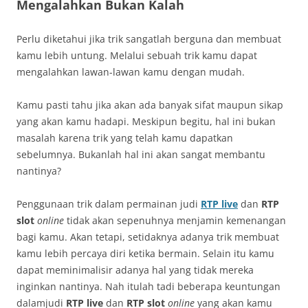
Mengalahkan Bukan Kalah
Perlu diketahui jika trik sangatlah berguna dan membuat
kamu lebih untung. Melalui sebuah trik kamu dapat
mengalahkan lawan-lawan kamu dengan mudah.
Kamu pasti tahu jika akan ada banyak sifat maupun sikap
yang akan kamu hadapi. Meskipun begitu, hal ini bukan
masalah karena trik yang telah kamu dapatkan
sebelumnya. Bukanlah hal ini akan sangat membantu
nantinya?
Penggunaan trik dalam permainan judi
RTP live
dan
RTP
slot
online
tidak akan sepenuhnya menjamin kemenangan
bagi kamu. Akan tetapi, setidaknya adanya trik membuat
kamu lebih percaya diri ketika bermain. Selain itu kamu
dapat meminimalisir adanya hal yang tidak mereka
inginkan nantinya. Nah itulah tadi beberapa keuntungan
dalamjudi
RTP live
dan
RTP slot
online
yang akan kamu