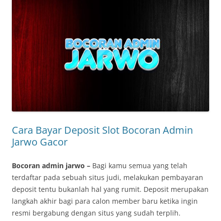
Cara Bayar Deposit Slot Bocoran Admin
Jarwo Gacor
Bocoran admin jarwo –
Bagi kamu semua yang telah
terdaftar pada sebuah situs judi, melakukan pembayaran
deposit tentu bukanlah hal yang rumit. Deposit merupakan
langkah akhir bagi para calon member baru ketika ingin
resmi bergabung dengan situs yang sudah terplih.