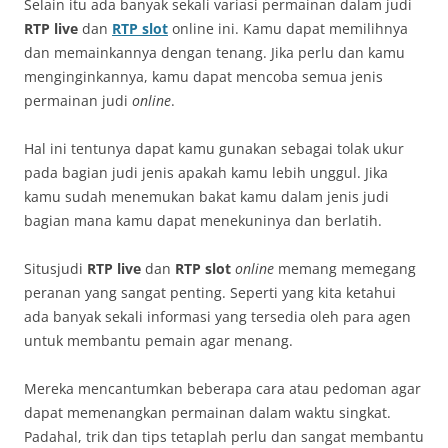
Selain itu ada banyak sekali variasi permainan dalam judi
RTP live
dan
RTP slot
online ini. Kamu dapat memilihnya
dan memainkannya dengan tenang. Jika perlu dan kamu
menginginkannya, kamu dapat mencoba semua jenis
permainan judi
online
.
Hal ini tentunya dapat kamu gunakan sebagai tolak ukur
pada bagian judi jenis apakah kamu lebih unggul. Jika
kamu sudah menemukan bakat kamu dalam jenis judi
bagian mana kamu dapat menekuninya dan berlatih.
Situsjudi
RTP live
dan
RTP slot
online
memang memegang
peranan yang sangat penting. Seperti yang kita ketahui
ada banyak sekali informasi yang tersedia oleh para agen
untuk membantu pemain agar menang.
Mereka mencantumkan beberapa cara atau pedoman agar
dapat memenangkan permainan dalam waktu singkat.
Padahal, trik dan tips tetaplah perlu dan sangat membantu