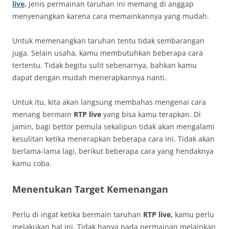
live
.
Jenis permainan taruhan ini memang di anggap
menyenangkan karena cara memainkannya yang mudah.
Untuk memenangkan taruhan tentu tidak sembarangan
juga. Selain usaha, kamu membutuhkan beberapa cara
tertentu. Tidak begitu sulit sebenarnya, bahkan kamu
dapat dengan mudah menerapkannya nanti.
Untuk itu, kita akan langsung membahas mengenai cara
menang bermain
RTP live
yang bisa kamu terapkan. Di
jamin, bagi bettor pemula sekalipun tidak akan mengalami
kesulitan ketika menerapkan beberapa cara ini. Tidak akan
berlama-lama lagi, berikut beberapa cara yang hendaknya
kamu coba.
Menentukan Target Kemenangan
Perlu di ingat ketika bermain taruhan
RTP live,
kamu perlu
melakukan hal ini. Tidak hanya pada permainan melainkan