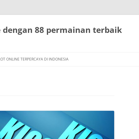
ne dengan 88 permainan terbaik
SLOT ONLINE TERPERCAYA DI INDONESIA