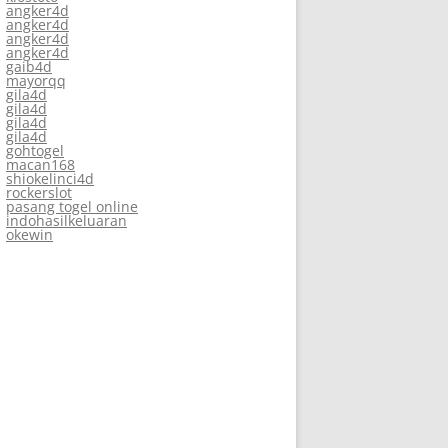
angker4d
angker4d
angker4d
angker4d
gaib4d
mayorqq
gila4d
gila4d
gila4d
gila4d
gohtogel
macan168
shiokelinci4d
rockerslot
pasang togel online
indohasilkeluaran
okewin