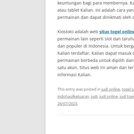
keuntungan bagi para membernya. Kal
atau tablet Kalian. Ini adalah cara
permainan dan dapat dinikmati oleh o
Kiostoto adalah web
situs togel onlin
permainan lain seperti slot dan taruh
dan populer di Indonesia. Untuk berg
Kalian terdaftar, Kalian dapat masuk
permainan berbeda untuk dipilih da
satu akun. Situs web ini aman dan terl
informasi Kalian.
This entry was posted in
judi online
,
togel o
indohasilkeluaran
,
judi
,
judi online
,
judi tog
26/07/2023
.