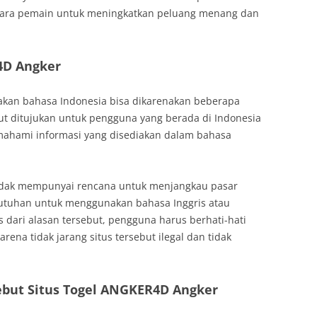
para pemain untuk meningkatkan peluang menang dan
4D Angker
kan bahasa Indonesia bisa dikarenakan beberapa
but ditujukan untuk pengguna yang berada di Indonesia
ahami informasi yang disediakan dalam bahasa
tidak mempunyai rencana untuk menjangkau pasar
ebutuhan untuk menggunakan bahasa Inggris atau
s dari alasan tersebut, pengguna harus berhati-hati
karena tidak jarang situs tersebut ilegal dan tidak
but Situs Togel ANGKER4D Angker