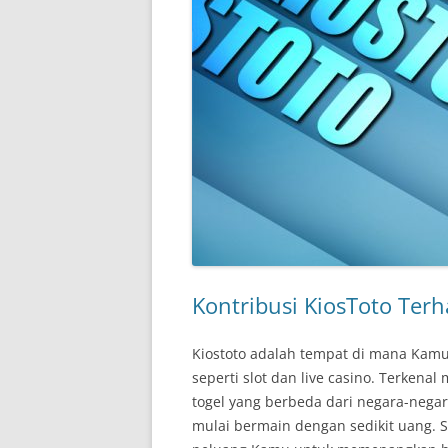
Kontribusi KiosToto Terh
Kiostoto adalah tempat di mana Kamu
seperti slot dan live casino. Terkena
togel yang berbeda dari negara-nega
mulai bermain dengan sedikit uang.