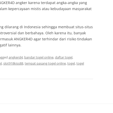
ANGKER4D angker karena terdapat angka-angka yang
dalam kepercayaan mistis atau kebudayaan masyarakat
ang dilarang di Indonesia sehingga membuat situs-situs
ntroversial dan berbahaya. Oleh karena itu, banyak
termasuk ANGKER4D agar terhindar dari risiko tindakan
atif lainnya.
agged
angkerd4
,
bandar togel online
,
daftar togel
,
el
,
slot918kiss88
,
tempat pasang togel online
,
togel
,
togel