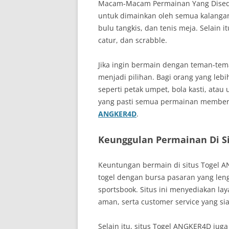
Macam-Macam Permainan Yang Disedia
untuk dimainkan oleh semua kalangan
bulu tangkis, dan tenis meja. Selain 
catur, dan scrabble.
Jika ingin bermain dengan teman-tema
menjadi pilihan. Bagi orang yang leb
seperti petak umpet, bola kasti, atau 
yang pasti semua permainan memberi
ANGKER4D
.
Keunggulan Permainan Di S
Keuntungan bermain di situs Togel A
togel dengan bursa pasaran yang leng
sportsbook. Situs ini menyediakan la
aman, serta customer service yang s
Selain itu, situs Togel ANGKER4D ju