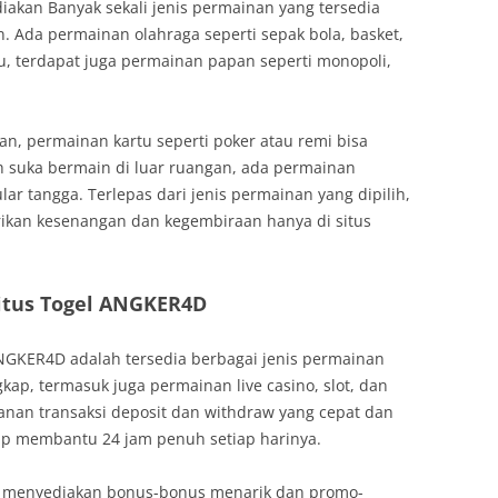
kan Banyak sekali jenis permainan yang tersedia
. Ada permainan olahraga seperti sepak bola, basket,
itu, terdapat juga permainan papan seperti monopoli,
n, permainan kartu seperti poker atau remi bisa
ih suka bermain di luar ruangan, ada permainan
ular tangga. Terlepas dari jenis permainan yang dipilih,
kan kesenangan dan kegembiraan hanya di situs
itus Togel ANGKER4D
NGKER4D adalah tersedia berbagai jenis permainan
kap, termasuk juga permainan live casino, slot, dan
yanan transaksi deposit dan withdraw yang cepat dan
iap membantu 24 jam penuh setiap harinya.
ga menyediakan bonus-bonus menarik dan promo-