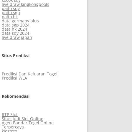
kocok sdy
live draw kingkongpools
paito sdy
paito sgp
paito hk
data germany plus
data sgp 2024
data hk 2024
data sdy 2024
live draw japan
Situs Prediksi
Prediksi Dan Keluaran Togel
Prediksi WLA
Rekomendasi
RTP Slot
Situs Judi Slot Online
Agen Bandar Togel Online
Terpercaya
kiostoto