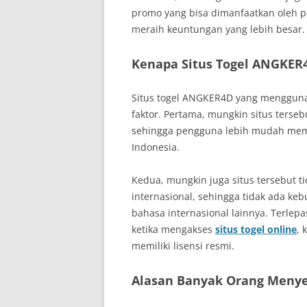
promo yang bisa dimanfaatkan oleh 
meraih keuntungan yang lebih besar.
Kenapa Situs Togel ANGKER
Situs togel ANGKER4D yang mengguna
faktor. Pertama, mungkin situs terse
sehingga pengguna lebih mudah mem
Indonesia.
Kedua, mungkin juga situs tersebut 
internasional, sehingga tidak ada k
bahasa internasional lainnya. Terlepa
ketika mengakses
situs togel online
, 
memiliki lisensi resmi.
Alasan Banyak Orang Menye