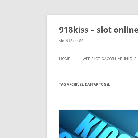
Skip
to
content
918kiss – slot onli
slot918kiss88
HOME
WEB SLOT GACOR HARI INI DI 
TAG ARCHIVES:
DAFTAR TOGEL