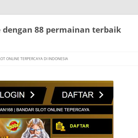
ne dengan 88 permainan terbaik
SLOT ONLINE TERPERCAYA DI INDONESIA