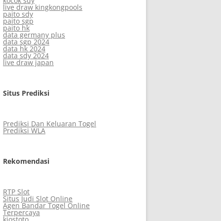
kocok sdy
live draw kingkongpools
paito sdy
paito sgp
paito hk
data germany plus
data sgp 2024
data hk 2024
data sdy 2024
live draw japan
Situs Prediksi
Prediksi Dan Keluaran Togel
Prediksi WLA
Rekomendasi
RTP Slot
Situs Judi Slot Online
Agen Bandar Togel Online
Terpercaya
kiostoto