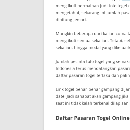
meng ikuti permainan judi toto togel 
mengetahui, sekarang ini jumlah pasa
dihitung jemari.
Mungkin beberapa dari kalian cuma ta
meng ikuti semua sekalian. Tetapi, s
sekalian, hingga modal yang dikeluar
Jumlah pecinta toto togel yang semak
Indonesia terus mendatangkan pasaran
daftar pasaran togel terlaku dan pali
Link togel benar-benar gampang dijang
date. Jadi sahabat akan gampang jika i
saat ini tidak kalah terkenal dilapisa
Daftar Pasaran Togel Online