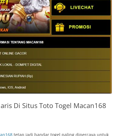
laris Di Situs Toto Togel Macan168
an168
tetap jadi bandar togel paling dipercaya untuk