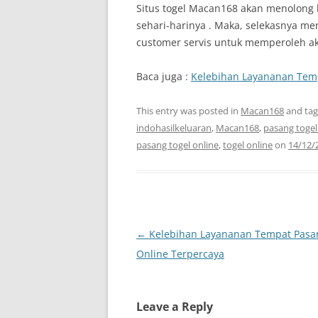
Situs togel Macan168 akan menolong 
sehari-harinya . Maka, selekasnya men
customer servis untuk memperoleh aku
Baca juga :
Kelebihan Layananan Temp
This entry was posted in
Macan168
and ta
indohasilkeluaran
,
Macan168
,
pasang togel
pasang togel online
,
togel online
on
14/12/
Post
←
Kelebihan Layananan Tempat Pasa
navigation
Online Terpercaya
Leave a Reply