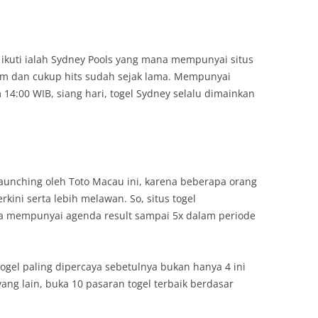
i ikuti ialah Sydney Pools yang mana mempunyai situs
com dan cukup hits sudah sejak lama. Mempunyai
m 14:00 WIB, siang hari, togel Sydney selalu dimainkan
-launching oleh Toto Macau ini, karena beberapa orang
rkini serta lebih melawan. So, situs togel
 mempunyai agenda result sampai 5x dalam periode
 togel paling dipercaya sebetulnya bukan hanya 4 ini
ang lain, buka 10 pasaran togel terbaik berdasar