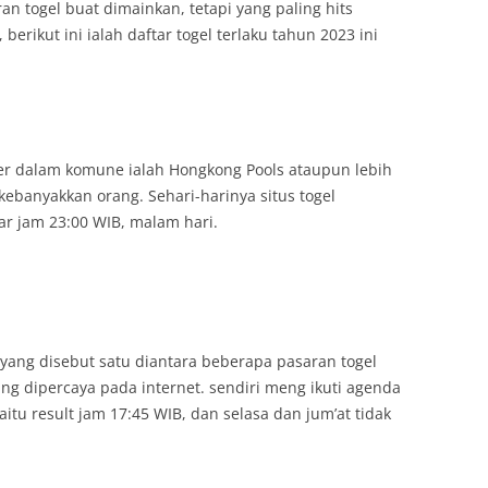
 togel buat dimainkan, tetapi yang paling hits
erikut ini ialah daftar togel terlaku tahun 2023 ini
ler dalam komune ialah Hongkong Pools ataupun lebih
kebanyakkan orang. Sehari-harinya situs togel
ar jam 23:00 WIB, malam hari.
 yang disebut satu diantara beberapa pasaran togel
ling dipercaya pada internet. sendiri meng ikuti agenda
aitu result jam 17:45 WIB, dan selasa dan jum’at tidak