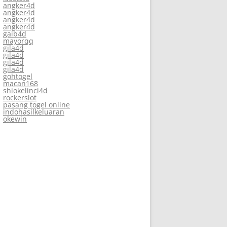
angker4d
angker4d
angker4d
angker4d
gaib4d
mayorqq
gila4d
gila4d
gila4d
gila4d
gohtogel
macan168
shiokelinci4d
rockerslot
pasang togel online
indohasilkeluaran
okewin