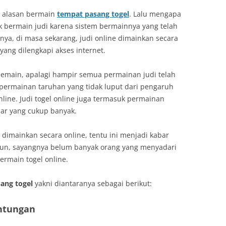
i alasan bermain
tempat pasang togel
. Lalu mengapa
k bermain judi karena sistem bermainnya yang telah
ya, di masa sekarang, judi online dimainkan secara
ang dilengkapi akses internet.
 pemain, apalagi hampir semua permainan judi telah
u permainan taruhan yang tidak luput dari pengaruh
nline. Judi togel online juga termasuk permainan
ar yang cukup banyak.
 dimainkan secara online, tentu ini menjadi kabar
un, sayangnya belum banyak orang yang menyadari
rmain togel online.
ang togel
yakni diantaranya sebagai berikut:
ntungan