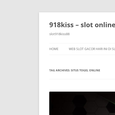
Skip
to
content
918kiss – slot onli
slot918kiss88
HOME
WEB SLOT GACOR HARI INI DI 
TAG ARCHIVES:
SITUS TOGEL ONLINE