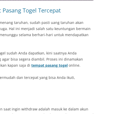
 Pasang Togel Tercepat
 menang taruhan, sudah pasti uang taruhan akan
 juga. Hal ini menjadi salah satu keuntungan bermain
lu menunggu selama berhari-hari untuk mendapatkan
ogel sudah Anda dapatkan, kini saatnya Anda
 agar bisa segera diambil. Proses ini dinamakan
ukan kapan saja di
tempat pasang togel
online.
ermudah dan tercepat yang bisa Anda ikuti,
n saat ingin withdraw adalah masuk ke dalam akun