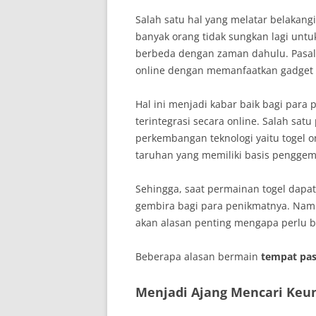
Salah satu hal yang melatar belakang
banyak orang tidak sungkan lagi untu
berbeda dengan zaman dahulu. Pasaln
online dengan memanfaatkan gadget y
Hal ini menjadi kabar baik bagi para
terintegrasi secara online. Salah sat
perkembangan teknologi yaitu togel o
taruhan yang memiliki basis penggem
Sehingga, saat permainan togel dapat
gembira bagi para penikmatnya. Nam
akan alasan penting mengapa perlu be
Beberapa alasan bermain
tempat pas
Menjadi Ajang Mencari Keu