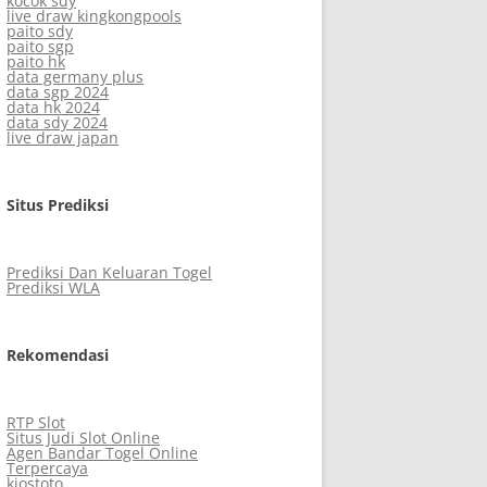
kocok sdy
live draw kingkongpools
paito sdy
paito sgp
paito hk
data germany plus
data sgp 2024
data hk 2024
data sdy 2024
live draw japan
Situs Prediksi
Prediksi Dan Keluaran Togel
Prediksi WLA
Rekomendasi
RTP Slot
Situs Judi Slot Online
Agen Bandar Togel Online
Terpercaya
kiostoto