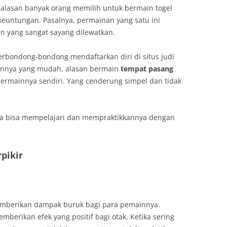
lasan banyak orang memilih untuk bermain togel
keuntungan. Pasalnya, permainan yang satu ini
n yang sangat sayang dilewatkan.
erbondong-bondong mendaftarkan diri di situs judi
rannya yang mudah, alasan bermain
tempat pasang
bermainnya sendiri. Yang cenderung simpel dan tidak
a bisa mempelajari dan mempraktikkannya dengan
pikir
emberikan dampak buruk bagi para pemainnya.
mberikan efek yang positif bagi otak. Ketika sering