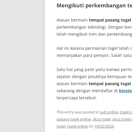
Mengikuti perkembangan te
Alasan bermain
tempat pasang togel
perkembangan teknologi. Dengan berm
telah mengikuti tren dan perkemban
Hal ini karena permainan togel telah
memanjakan para pemain. Salah satuny
Satu hal yang pasti yaitu bahwa perm
sejalan dengan pesatnya kemajuan tek
alasan bermain
tempat pasang togel
sekarang dengan mendaftar di
kiost
terpercaya tersebut.
This entry was posted in
judi online
,
togel o
pasang togel online
,
situs togel
,
situs togel
togel
,
togel online
on
19/02/2023
.