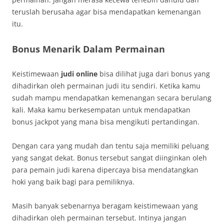
teruslah berusaha agar bisa mendapatkan kemenangan
itu.
Bonus Menarik Dalam Permainan
Keistimewaan
judi online
bisa dilihat juga dari bonus yang
dihadirkan oleh permainan judi itu sendiri. Ketika kamu
sudah mampu mendapatkan kemenangan secara berulang
kali. Maka kamu berkesempatan untuk mendapatkan
bonus jackpot yang mana bisa mengikuti pertandingan.
Dengan cara yang mudah dan tentu saja memiliki peluang
yang sangat dekat. Bonus tersebut sangat diinginkan oleh
para pemain judi karena dipercaya bisa mendatangkan
hoki yang baik bagi para pemiliknya.
Masih banyak sebenarnya beragam keistimewaan yang
dihadirkan oleh permainan tersebut. Intinya jangan