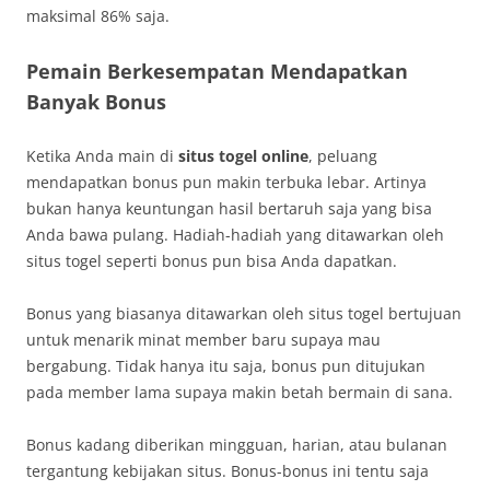
maksimal 86% saja.
Pemain Berkesempatan Mendapatkan
Banyak Bonus
Ketika Anda main di
situs togel online
, peluang
mendapatkan bonus pun makin terbuka lebar. Artinya
bukan hanya keuntungan hasil bertaruh saja yang bisa
Anda bawa pulang. Hadiah-hadiah yang ditawarkan oleh
situs togel seperti bonus pun bisa Anda dapatkan.
Bonus yang biasanya ditawarkan oleh situs togel bertujuan
untuk menarik minat member baru supaya mau
bergabung. Tidak hanya itu saja, bonus pun ditujukan
pada member lama supaya makin betah bermain di sana.
Bonus kadang diberikan mingguan, harian, atau bulanan
tergantung kebijakan situs. Bonus-bonus ini tentu saja