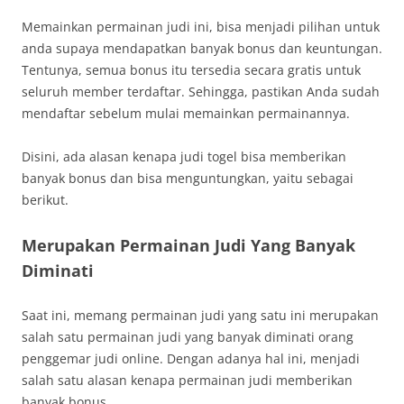
Memainkan permainan judi ini, bisa menjadi pilihan untuk
anda supaya mendapatkan banyak bonus dan keuntungan.
Tentunya, semua bonus itu tersedia secara gratis untuk
seluruh member terdaftar. Sehingga, pastikan Anda sudah
mendaftar sebelum mulai memainkan permainannya.
Disini, ada alasan kenapa judi togel bisa memberikan
banyak bonus dan bisa menguntungkan, yaitu sebagai
berikut.
Merupakan Permainan Judi Yang Banyak
Diminati
Saat ini, memang permainan judi yang satu ini merupakan
salah satu permainan judi yang banyak diminati orang
penggemar judi online. Dengan adanya hal ini, menjadi
salah satu alasan kenapa permainan judi memberikan
banyak bonus.