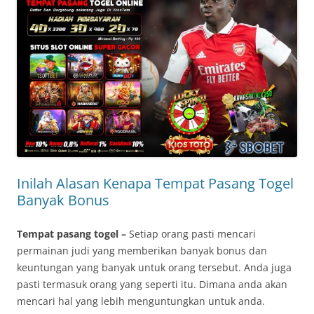
Inilah Alasan Kenapa Tempat Pasang Togel
Banyak Bonus
Tempat pasang togel –
Setiap orang pasti mencari
permainan judi yang memberikan banyak bonus dan
keuntungan yang banyak untuk orang tersebut. Anda juga
pasti termasuk orang yang seperti itu. Dimana anda akan
mencari hal yang lebih menguntungkan untuk anda.