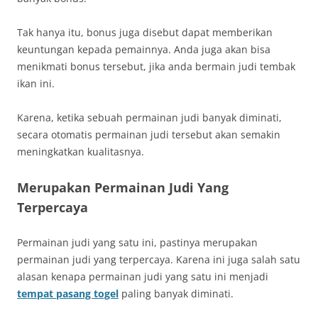
Tak hanya itu, bonus juga disebut dapat memberikan
keuntungan kepada pemainnya. Anda juga akan bisa
menikmati bonus tersebut, jika anda bermain judi tembak
ikan ini.
Karena, ketika sebuah permainan judi banyak diminati,
secara otomatis permainan judi tersebut akan semakin
meningkatkan kualitasnya.
Merupakan Permainan Judi Yang
Terpercaya
Permainan judi yang satu ini, pastinya merupakan
permainan judi yang terpercaya. Karena ini juga salah satu
alasan kenapa permainan judi yang satu ini menjadi
tempat pasang togel
paling banyak diminati.