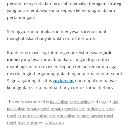
pernah menyerah dan teruslah memakai beragam strategi
yang bisa membawa kamu kepada kemenangan dalam
pertandingan.
Sehingga, kamu tidak akan menyesal karena sudah
menghabiskan banyak waktu untuk bertaruh.
Itulah informasi singkat mengenai keistimewaan
judi
online
yang bisa kamu dapatkan. Jangan lupa untuk
membagikan informasi ini kepada teman-temanmu agar
mereka ingin bergabung pula dengan permainan tersebut.
Segera gabung di situs
rockerslot
dan dapatkan banyak
keunggulan serta manfaat hanya untuk kamu, bettors.
This entry was posted in
judi online
,
togel online
and tagged
judi
,
judi online
,
pasang togel
,
pasang togel online
,
rockerslot
,
situs
togel
,
situs togel online
,
slot
,
slot online
,
tempat pasang togel
,
togel
,
togel online
on
22/01/2023
.