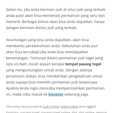
Selain itu, jika anda bermain judi di situs judi yang terbaik
anda pasti akan bisa menikmati permainan yang seru dan
menarik. Berbagai bonus akan bisa anda dapatkan, hanya
dengan bermain disitus judi yang terbaik.
Keuntungan yang bisa anda dapatkan, akan bisa
membantu perekonomian anda. Kebutuhan anda pun
akan bisa tercukupi jika anda bisa mendapatkan
kemenangan. Tentunya dalam permainan judi togel yang
satu ini.Nah, itulah alasan kenapa
tempat pasang togel
yang menguntungkan untuk anda. Dengan adanya
penjelasan diatas, bisa memberikan pengetahuan untuk
anda supaya bisa memilih permainan judi terpercaya.
Apabila Anda ingin mencoba mempermainkan permainan
ini, maka coba masuk ke
kiostoto
sekarang juga.
This entry was posted in
judi online
,
togel online
and tagged
kiostoto
,
pasang togel
,
pasang togel online
,
slot
,
slot online
,
tempat