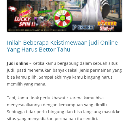
Inilah Beberapa Keistimewaan judi Online
Yang Harus Bettor Tahu
Judi online –
Ketika kamu bergabung dalam sebuah situs
judi, pasti menemukan banyak sekali jenis permainan yang
bisa kamu pilih. Sampai akhirnya kamu bingung harus
memilih yang mana.
Tapi, kamu tidak perlu khawatir karena kamu bisa
menyesuaikannya dengan kemampuan yang dimiliki.
Sehingga tidak perlu bingung dan bisa langsung masuk ke
situs yang menyediakan permainan itu sendiri.