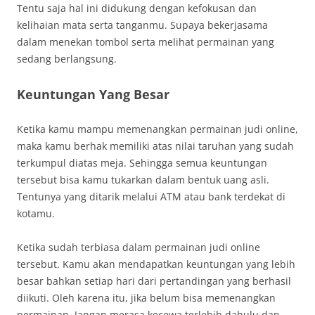
Tentu saja hal ini didukung dengan kefokusan dan
kelihaian mata serta tanganmu. Supaya bekerjasama
dalam menekan tombol serta melihat permainan yang
sedang berlangsung.
Keuntungan Yang Besar
Ketika kamu mampu memenangkan permainan judi online,
maka kamu berhak memiliki atas nilai taruhan yang sudah
terkumpul diatas meja. Sehingga semua keuntungan
tersebut bisa kamu tukarkan dalam bentuk uang asli.
Tentunya yang ditarik melalui ATM atau bank terdekat di
kotamu.
Ketika sudah terbiasa dalam permainan judi online
tersebut. Kamu akan mendapatkan keuntungan yang lebih
besar bahkan setiap hari dari pertandingan yang berhasil
diikuti. Oleh karena itu, jika belum bisa memenangkan
permainan. Jangan merasa kecewa terlebih dahulu dan