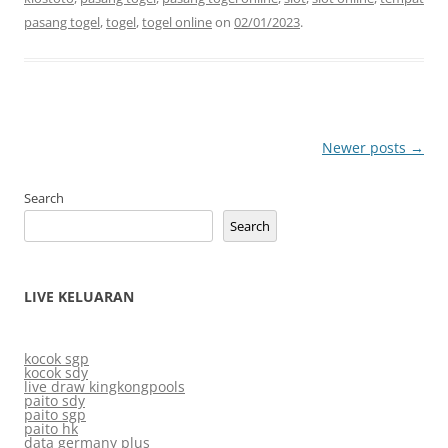
pasang togel
,
togel
,
togel online
on
02/01/2023
.
Post
Newer posts
→
navigation
Search
Search
LIVE KELUARAN
kocok sgp
kocok sdy
live draw kingkongpools
paito sdy
paito sgp
paito hk
data germany plus