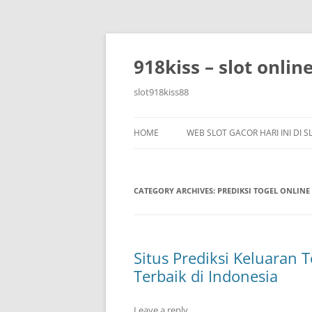
Skip
to
content
918kiss – slot onli
slot918kiss88
HOME
WEB SLOT GACOR HARI INI DI 
CATEGORY ARCHIVES:
PREDIKSI TOGEL ONLINE
Situs Prediksi Keluaran 
Terbaik di Indonesia
Leave a reply