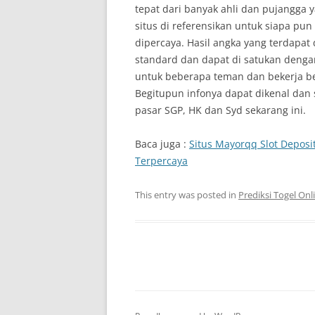
tepat dari banyak ahli dan pujangga y
situs di referensikan untuk siapa pun
dipercaya. Hasil angka yang terdapat 
standard dan dapat di satukan dengan
untuk beberapa teman dan bekerja b
Begitupun infonya dapat dikenal dan 
pasar SGP, HK dan Syd sekarang ini.
Baca juga :
Situs Mayorqq Slot Depo
Terpercaya
This entry was posted in
Prediksi Togel Onl