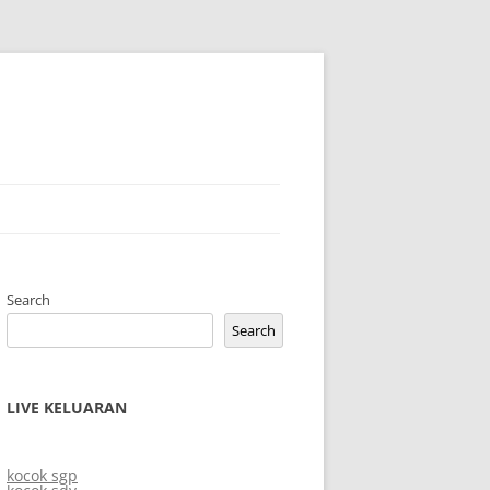
Search
Search
LIVE KELUARAN
kocok sgp