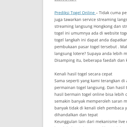
Prediksi Togel Online
– Tidak cuma per
juga tawarkan service streaming lang
streaming langsung Hongkong dan str
togel ini umumnya ada di website toge
togel langkah ini dapat anda dapatka
pembukaan pasar togel tersebut . Mak
langsung lotere? Supaya anda lebih m
Disamping itu, beberapa faedah dan 
Kenali hasil togel secara cepat
Sama seperti yang kami terangkan di 
permainan togel langsung. Dan hasil
hasil bermain togel online bisa lebih
semakin banyak memperoleh saran me
banyak tidak di kenali oleh pembaca y
dihandalkan dan tepat
Keunggulan lain dari mekanisme live dr