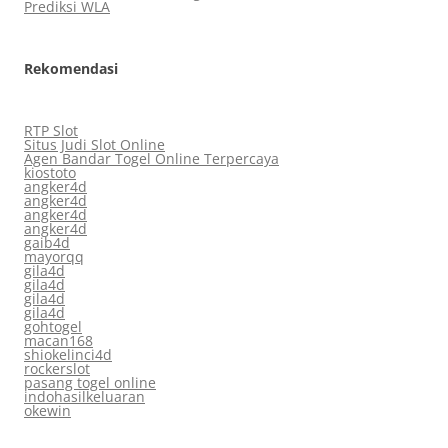
Prediksi WLA
Rekomendasi
RTP Slot
Situs Judi Slot Online
Agen Bandar Togel Online Terpercaya
kiostoto
angker4d
angker4d
angker4d
angker4d
gaib4d
mayorqq
gila4d
gila4d
gila4d
gila4d
gohtogel
macan168
shiokelinci4d
rockerslot
pasang togel online
indohasilkeluaran
okewin