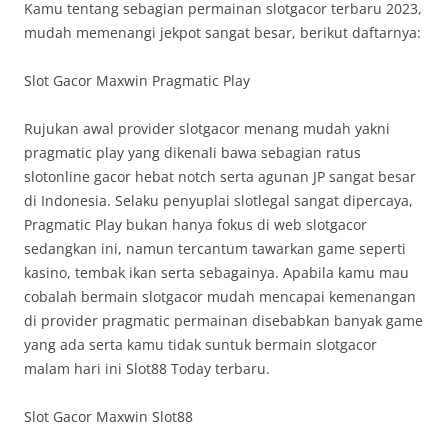
Kamu tentang sebagian permainan slotgacor terbaru 2023,
mudah memenangi jekpot sangat besar, berikut daftarnya:
Slot Gacor Maxwin Pragmatic Play
Rujukan awal provider slotgacor menang mudah yakni
pragmatic play yang dikenali bawa sebagian ratus
slotonline gacor hebat notch serta agunan JP sangat besar
di Indonesia. Selaku penyuplai slotlegal sangat dipercaya,
Pragmatic Play bukan hanya fokus di web slotgacor
sedangkan ini, namun tercantum tawarkan game seperti
kasino, tembak ikan serta sebagainya. Apabila kamu mau
cobalah bermain slotgacor mudah mencapai kemenangan
di provider pragmatic permainan disebabkan banyak game
yang ada serta kamu tidak suntuk bermain slotgacor
malam hari ini Slot88 Today terbaru.
Slot Gacor Maxwin Slot88