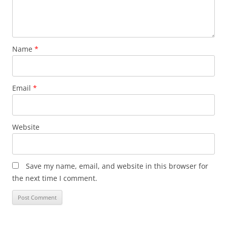
Name
*
Email
*
Website
Save my name, email, and website in this browser for
the next time I comment.